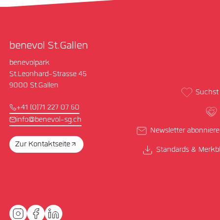
benevol St.Gallen
benevolpark
St.Leonhard-Strasse 45
9000 St.Gallen
Suchst 
+41 (0)71 227 07 60
info@benevol-sg.ch
Newsletter abonnier
Zur Kontaktseite
Standards & Merkbl